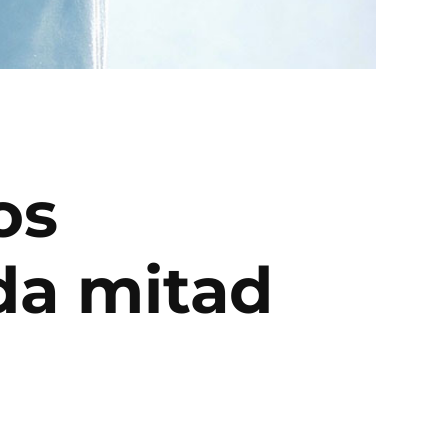
os
da mitad