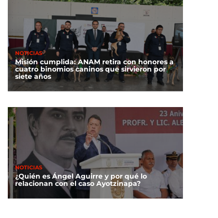
NOTICIAS
Misión cumplida: ANAM retira con honores a
cuatro binomios caninos que sirvieron por
siete años
NOTICIAS
¿Quién es Ángel Aguirre y por qué lo
relacionan con el caso Ayotzinapa?