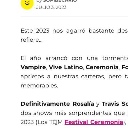
by
SOPIBECARIO
JULIO 3, 2023
Este 2023 nos agarró bastante des
refiere…
El año arrancó con una tormen
Vampire
,
Vive Latino
,
Ceremonia
,
Fo
aprietos a nuestras carteras, pero
memorables.
Definitivamente Rosalía
y
Travis S
dos shows más sorprendentes que 
2023 (Los TQM
Festival Ceremonia
)