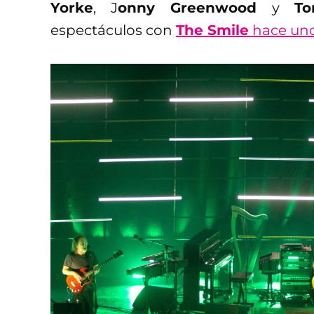
Yorke
, J
onny Greenwood
y
To
espectáculos con
The Smile
hace unos