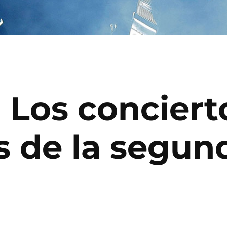
i: Los conciert
s de la segun