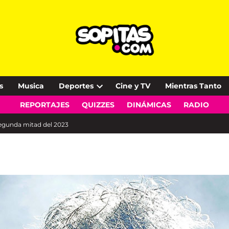
s
Musica
Deportes
Cine y TV
Mientras Tanto
Open
REPORTAJES
QUIZZES
DINÁMICAS
RADIO
dropdown
menu
 segunda mitad del 2023