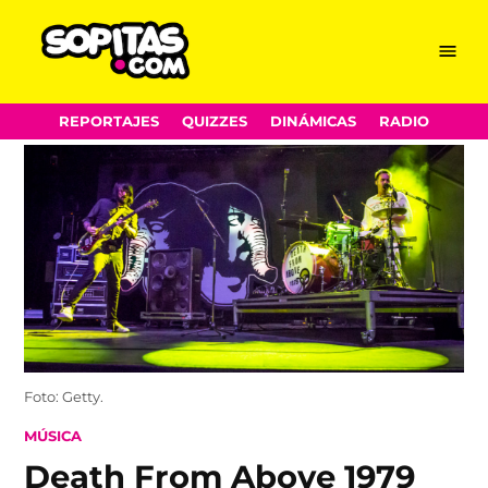
Menu
Sopitas.com
Skip
REPORTAJES
QUIZZES
DINÁMICAS
RADIO
to
content
Foto: Getty.
POSTED
MÚSICA
IN
Death From Above 1979