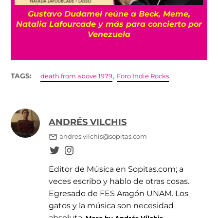
tavo Dudamel reúne a Beck, Meme,
Sweet C
a Lafourcade y más para concierto por
pr
Venezuela
,
TAGS:
death from above 1979
Foro Indie Rocks
ANDRÉS VILCHIS
andres.vilchis@sopitas.com
Editor de Música en Sopitas.com; a
veces escribo y hablo de otras cosas.
Egresado de FES Aragón UNAM. Los
gatos y la música son necesidad
absoluta.
More by Andrés Vilchis