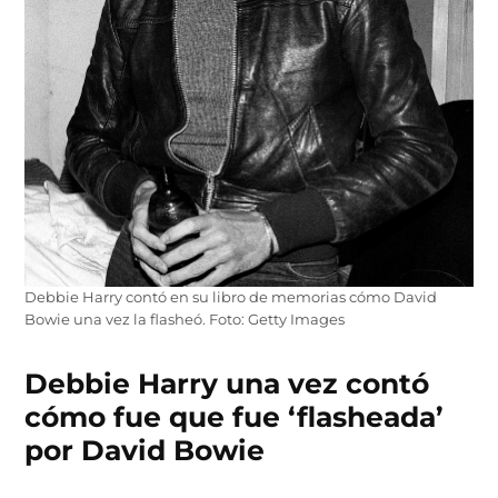
Debbie Harry contó en su libro de memorias cómo David
Bowie una vez la flasheó. Foto: Getty Images
Debbie Harry una vez contó
cómo fue que fue ‘flasheada’
por David Bowie