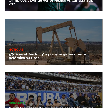
Olímpicos: ¿Dónde ver el México vs Canadá Sub
20?
NOTICIAS
¿Qué es el ‘fracking’ y por qué genera tanta
polémica su uso?
DEPORTES
Querétaro descarta regreso de barras al Estadio