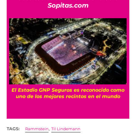
Sopitas.com
o
Gustavo Dudamel reúne a Beck, Meme,
Natalia Lafourcade y más para concierto por
Venezuela
,
TAGS:
Rammstein
Til Lindemann