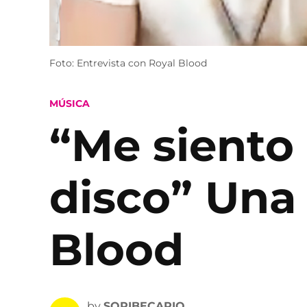
Foto: Entrevista con Royal Blood
POSTED
MÚSICA
IN
“Me siento
disco” Una 
Blood
by
SOPIBECARIO