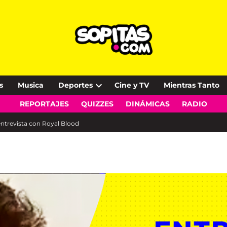
s
Musica
Deportes
Cine y TV
Mientras Tanto
Open
REPORTAJES
QUIZZES
DINÁMICAS
RADIO
dropdown
menu
entrevista con Royal Blood