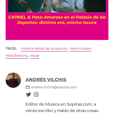
CA7RIEL & Paco Amoroso en el Palacio de los
e
Deportes: distinta era, misma locura
,
,
TAGS:
historia detrás de la canción
kate Hudson
,
Matt Bellamy
Muse
ANDRÉS VILCHIS
andres.vilchis@sopitas.com
Editor de Música en Sopitas.com; a
veces escribo y hablo de otras cosas.