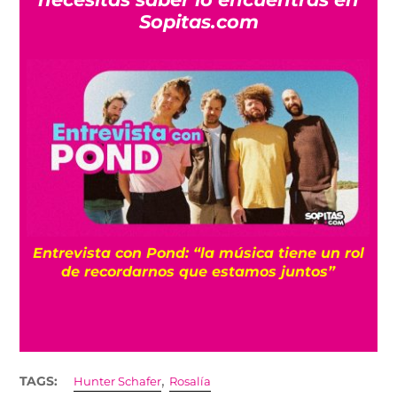
Sopitas.com
Entrevista con Pond: “la música tiene un rol
de recordarnos que estamos juntos”
,
TAGS:
Hunter Schafer
Rosalía