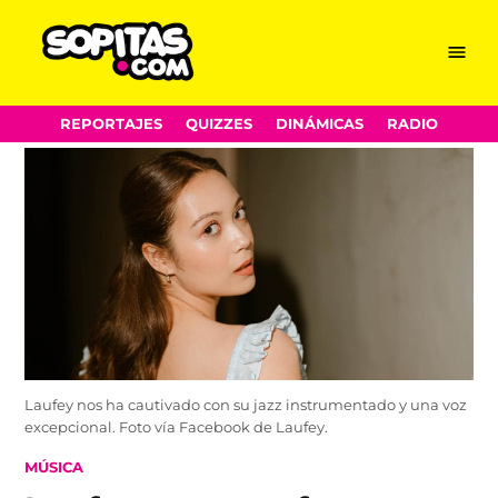
Menu
Sopitas.com
Skip
REPORTAJES
QUIZZES
DINÁMICAS
RADIO
to
content
Laufey nos ha cautivado con su jazz instrumentado y una voz
excepcional. Foto vía Facebook de Laufey.
POSTED
MÚSICA
IN