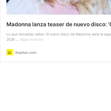
Madonna lanza teaser de nuevo disco: ‘C
Lo que necesitas saber: El nuevo disco de Madonna sería la seg
Madonna
2026 …
Sigue leyendo
lanza
teaser
Sopitas.com
de
nuevo
disco:
‘Confession
on
a
Dance
Floor
II’