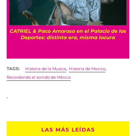
os
ENTREVISTA La despedida de Big Big Love:
Un último show en la Ciudad de México
,
,
TAGS:
Historia de la Musica
Historia de Mexico
Recordando el sonido de México
LAS MÁS LEÍDAS