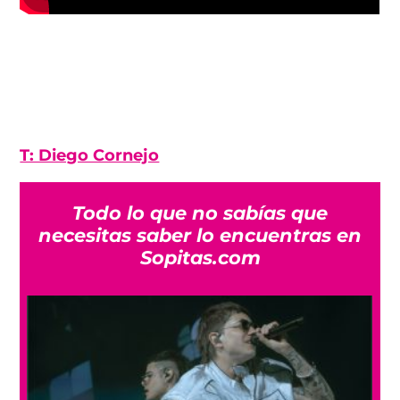
T: Diego Cornejo
Todo lo que no sabías que
necesitas saber lo encuentras en
Sopitas.com