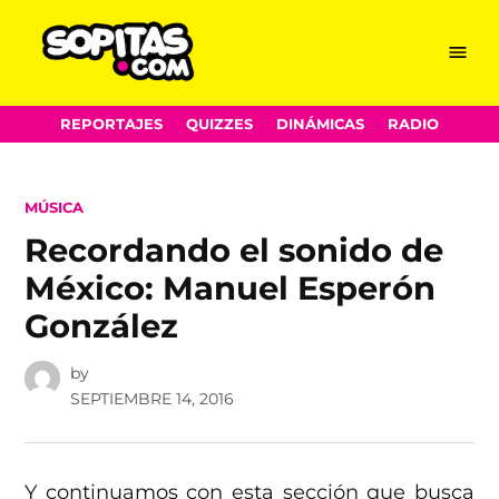
Menu
Sopitas.com
Skip
REPORTAJES
QUIZZES
DINÁMICAS
RADIO
to
content
POSTED
MÚSICA
IN
Recordando el sonido de
México: Manuel Esperón
González
by
SEPTIEMBRE 14, 2016
Y continuamos con esta sección que busca