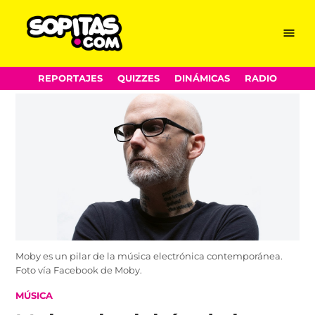
Menu
Sopitas.com
Skip
REPORTAJES
QUIZZES
DINÁMICAS
RADIO
to
content
Moby es un pilar de la música electrónica contemporánea.
Foto vía Facebook de Moby.
POSTED
MÚSICA
IN