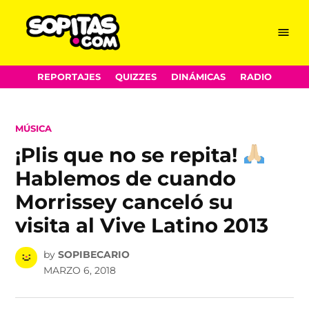
Menu
Sopitas.com
Skip
REPORTAJES
QUIZZES
DINÁMICAS
RADIO
to
content
POSTED
MÚSICA
IN
¡Plis que no se repita!
Hablemos de cuando
Morrissey canceló su
visita al Vive Latino 2013
by
SOPIBECARIO
MARZO 6, 2018