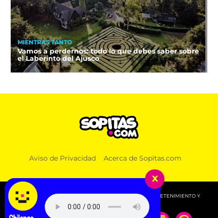
MIENTRAS TANTO
Vamos a perdernos: todo lo que debes saber sobre
el Laberinto del Ajusco
MIENTRAS TANTO
Aviso de Privacidad
Acerca de Sopitas.com
¿Sin vacaciones de verano? 5 actividades geniales
que hacer en Tepoztlán en un día
x
© 2026 SOPITAS.COM - MÚSICA, NOTICIAS, DEPORTES, ENTRETENIMIENTO Y
MÁS!.