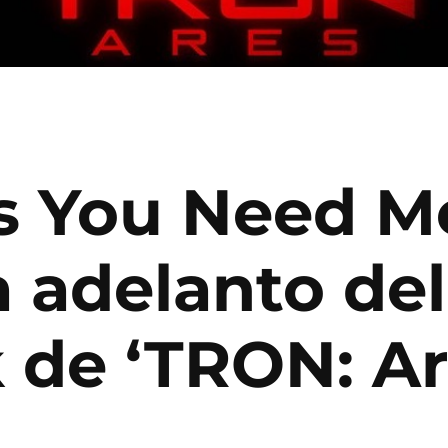
As You Need M
a adelanto del
 de ‘TRON: Ar