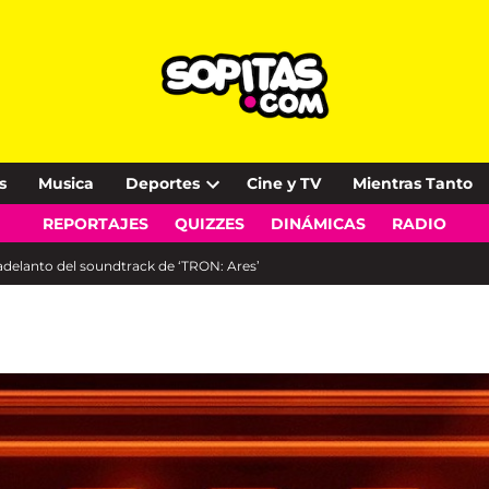
s
Musica
Deportes
Cine y TV
Mientras Tanto
Open
REPORTAJES
QUIZZES
DINÁMICAS
RADIO
dropdown
menu
adelanto del soundtrack de ‘TRON: Ares’