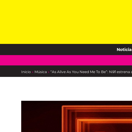
Skip
to
content
Noticia
Inicio
»
Música
»
“As Alive As You Need Me To Be”: NIИ estrena 