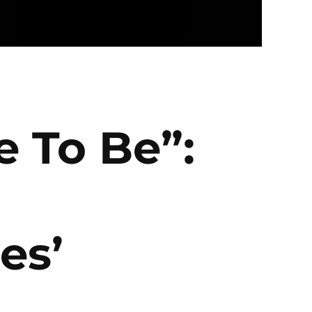
e To Be”:
es’