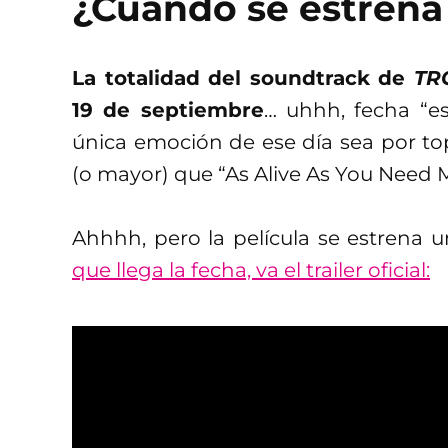
¿Cuándo se estren
La totalidad del soundtrack de
TR
19 de septiembre
… uhhh, fecha “e
única emoción de ese día sea por to
(o mayor) que “As Alive As You Need 
Ahhhh, pero la película se estrena u
que llega la fecha, va el trailer oficial: