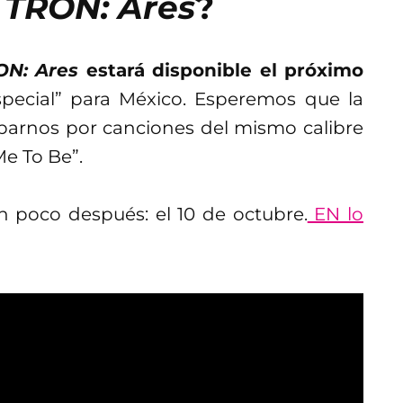
a
TRON: Ares
?
ON: Ares
estará disponible el próximo
special” para México. Esperemos que la
parnos por canciones del mismo calibre
Me To Be”.
n poco después: el 10 de octubre.
EN lo