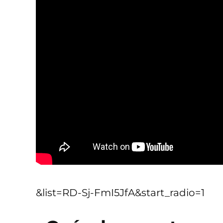
&list=RD-Sj-FmI5JfA&start_radio=1