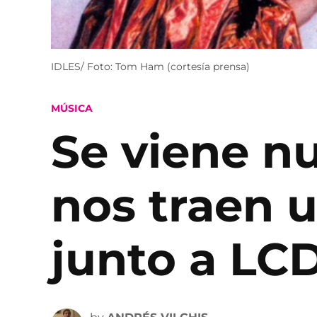
IDLES/ Foto: Tom Ham (cortesía prensa)
POSTED
MÚSICA
IN
Se viene n
nos traen u
junto a LC