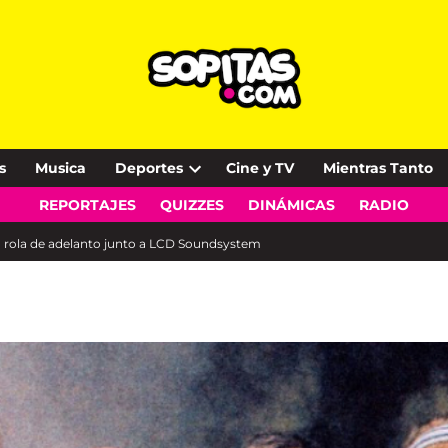
s
Musica
Deportes
Cine y TV
Mientras Tanto
Open
REPORTAJES
QUIZZES
DINÁMICAS
RADIO
dropdown
menu
a rola de adelanto junto a LCD Soundsystem