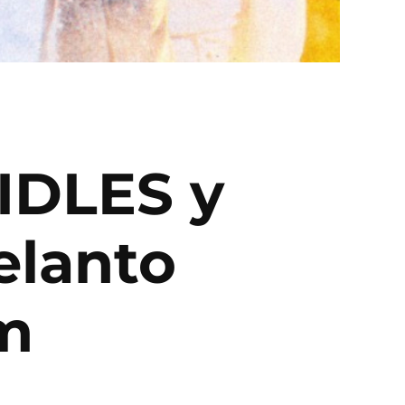
 IDLES y
elanto
m