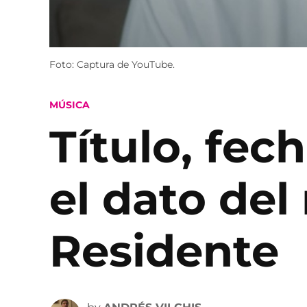
Foto: Captura de YouTube.
POSTED
MÚSICA
IN
Título, fec
el dato del
Residente