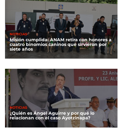
NOTICIAS
Misión cumplida: ANAM retira con honores a
cuatro binomios caninos que sirvieron por
siete años
NOTICIAS
¿Quién es Ángel Aguirre y por qué lo
relacionan con el caso Ayotzinapa?