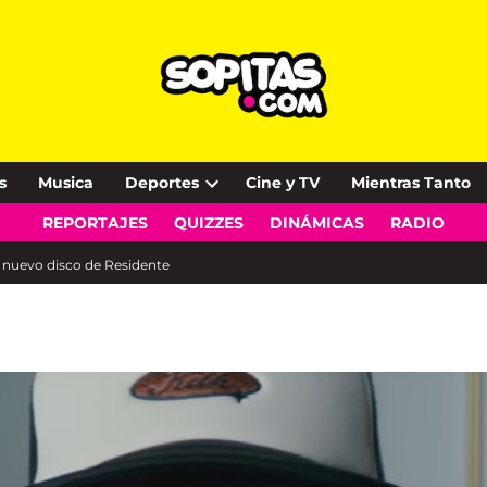
s
Musica
Deportes
Cine y TV
Mientras Tanto
Open
REPORTAJES
QUIZZES
DINÁMICAS
RADIO
dropdown
menu
l nuevo disco de Residente