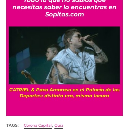
necesitas saber lo encuentras en
Sopitas.com
CA7RIEL & Paco Amoroso en el Palacio de los
e
Deportes: distinta era, misma locura
,
TAGS:
Corona Capital
Quiz