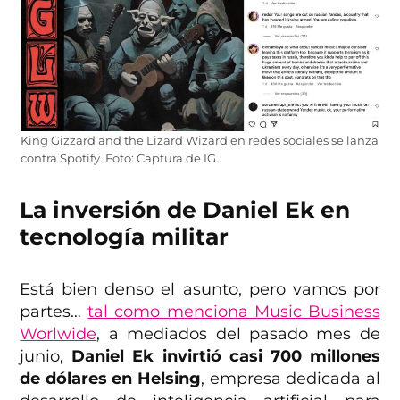
King Gizzard and the Lizard Wizard en redes sociales se lanza
contra Spotify. Foto: Captura de IG.
La inversión de Daniel Ek en
tecnología militar
Está bien denso el asunto, pero vamos por
partes…
tal como menciona Music Business
Worlwide
, a mediados del pasado mes de
junio,
Daniel Ek invirtió casi 700 millones
de dólares en Helsing
, empresa dedicada al