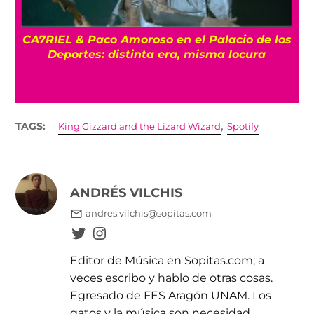
os
ENTREVISTA La despedida de Big Big Love:
Un último show en la Ciudad de México
,
TAGS:
King Gizzard and the Lizard Wizard
Spotify
ANDRÉS VILCHIS
andres.vilchis@sopitas.com
Editor de Música en Sopitas.com; a
veces escribo y hablo de otras cosas.
Egresado de FES Aragón UNAM. Los
gatos y la música son necesidad