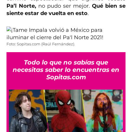
Pa’l Norte,
no pudo ser mejor.
Qué bien se
siente estar de vuelta en esto
.
Foto: Sopitas.com (Raúl Fernández).
Todo lo que no sabías que
necesitas saber lo encuentras en
Sopitas.com