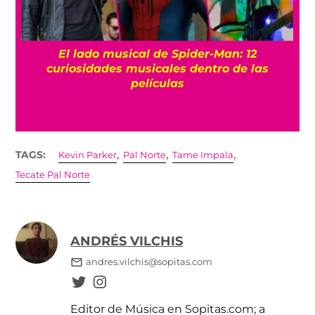
El lado musical de Spider-Man: 12
curiosidades musicales dentro de las
películas
,
,
,
TAGS:
Kevin Parker
Pal Norte
Tame Impala
Tecate Pal Norte
ANDRÉS VILCHIS
andres.vilchis@sopitas.com
Editor de Música en Sopitas.com; a