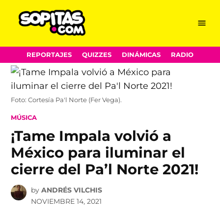
Menu
Sopitas.com
Skip
REPORTAJES
QUIZZES
DINÁMICAS
RADIO
to
content
Foto: Cortesía Pa'l Norte (Fer Vega).
POSTED
MÚSICA
IN
¡Tame Impala volvió a
México para iluminar el
cierre del Pa’l Norte 2021!
by
ANDRÉS VILCHIS
NOVIEMBRE 14, 2021