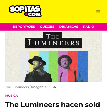
Menu
Sopitas.com
Skip
REPORTAJES
QUIZZES
DINÁMICAS
RADIO
to
content
The Lumineers / Imagen: OCESA
POSTED
MÚSICA
IN
The Lumineers hacen sold