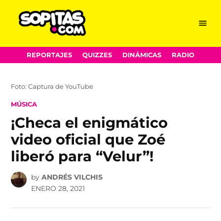
Menu
Sopitas.com
Skip
REPORTAJES
QUIZZES
DINÁMICAS
RADIO
to
content
Foto: Captura de YouTube
POSTED
MÚSICA
IN
¡Checa el enigmático
video oficial que Zoé
liberó para “Velur”!
by
ANDRÉS VILCHIS
ENERO 28, 2021