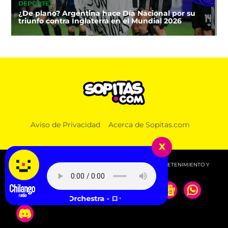
DEPORTES
¿De plano? Argentina hace Día Nacional por su
triunfo contra Inglaterra en el Mundial 2026
MÚSICA
Aviso de Privacidad
Acerca de Sopitas.com
CA7RIEL & Paco Amoroso en el Palacio de los
Deportes: distinta era, misma locura
x
© 2026 SOPITAS.COM - MÚSICA, NOTICIAS, DEPORTES, ENTRETENIMIENTO Y
MÁS!.
ush Studio Orchestra - ロッキーのテーマ Gonna Fly Now（スポ