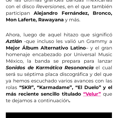
de las últimas grandes bandas mexicanas
con el disco
Reversiones
, en el que también
participan
Alejandro Fernández, Bronco,
Mon Laferte, Rawayana
y más.
Ahora, luego de aquel hitazo que significó
Aztlán
-que incluso les valió un Grammy a
Mejor Álbum Alternativo Latino
– y el gran
homenaje encabezado por Universal Music
México, la banda se prepara para lanzar
S
o
nidos de Karmática Resonancia
el cual
será su séptima placa discográfica y del que
ya hemos escuchado varios avances con las
rolas
“SKR”, “Karmadame”, “El Duelo” y el
más reciente sencillo titulado
“Velur”
que
te dejamos a continuación
.