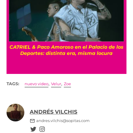
CA7RIEL & Paco Amoroso en el Palacio de los
e
Deportes: distinta era, misma locura
,
,
TAGS:
nuevo video
Velur
Zoe
ANDRÉS VILCHIS
andres.vilchis@sopitas.com