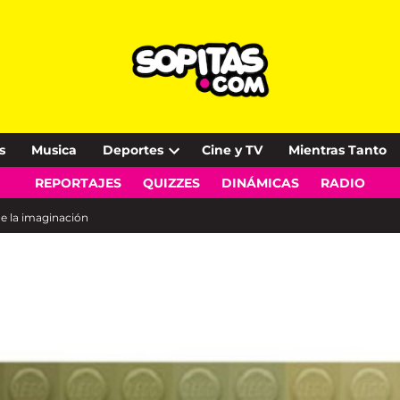
s
Musica
Deportes
Cine y TV
Mientras Tanto
Open
REPORTAJES
QUIZZES
DINÁMICAS
RADIO
dropdown
menu
e la imaginación