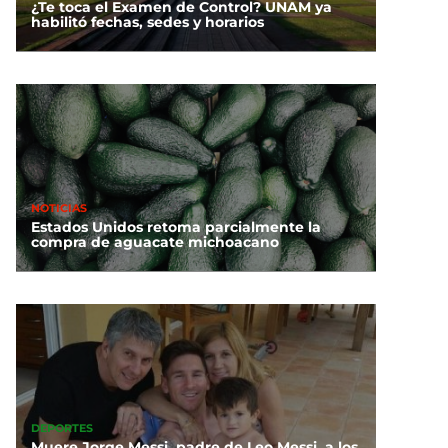
¿Te toca el Examen de Control? UNAM ya
habilitó fechas, sedes y horarios
NOTICIAS
Estados Unidos retoma parcialmente la
compra de aguacate michoacano
DEPORTES
Muere Jorge Messi, padre de Leo Messi, a los