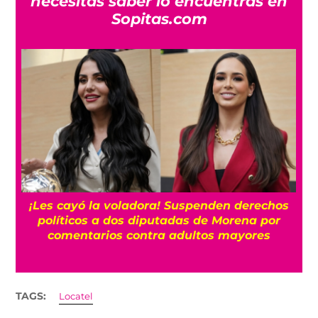
necesitas saber lo encuentras en
Sopitas.com
¡Les cayó la voladora! Suspenden derechos
políticos a dos diputadas de Morena por
comentarios contra adultos mayores
TAGS:
Locatel