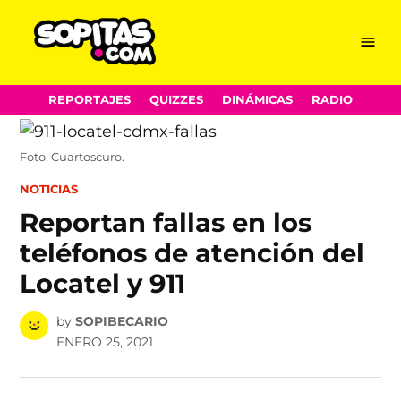
Menu
Sopitas.com
Skip
REPORTAJES
QUIZZES
DINÁMICAS
RADIO
to
content
Foto: Cuartoscuro.
POSTED
NOTICIAS
IN
Reportan fallas en los
teléfonos de atención del
Locatel y 911
by
SOPIBECARIO
ENERO 25, 2021