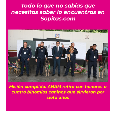
Todo lo que no sabías que
necesitas saber lo encuentras en
Sopitas.com
Misión cumplida: ANAM retira con honores a
?
cuatro binomios caninos que sirvieron por
siete años