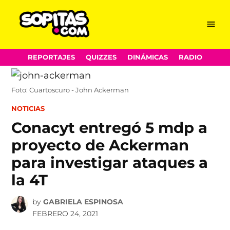
Menu
Sopitas.com
Skip
REPORTAJES
QUIZZES
DINÁMICAS
RADIO
to
content
Foto: Cuartoscuro - John Ackerman
POSTED
NOTICIAS
IN
Conacyt entregó 5 mdp a
proyecto de Ackerman
para investigar ataques a
la 4T
by
GABRIELA ESPINOSA
FEBRERO 24, 2021