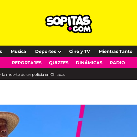
s
Musica
Deportes
Cine y TV
Mientras Tanto
Open
REPORTAJES
QUIZZES
DINÁMICAS
RADIO
dropdown
menu
 la muerte de un policía en Chiapas