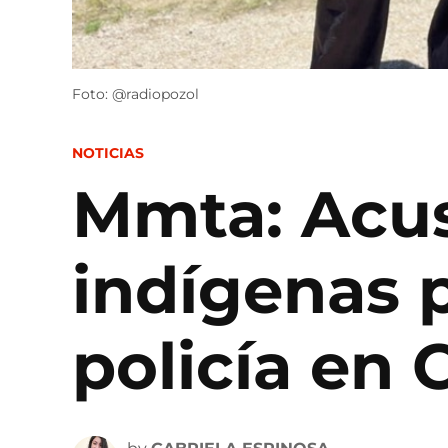
Foto: @radiopozol
POSTED
NOTICIAS
IN
Mmta: Acus
indígenas 
policía en 