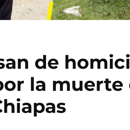
an de homici
por la muerte
Chiapas