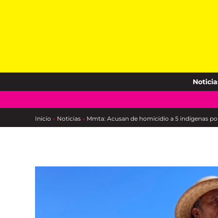
Skip
to
content
Noticia
Inicio
»
Noticias
»
Mmta: Acusan de homicidio a 5 indígenas por