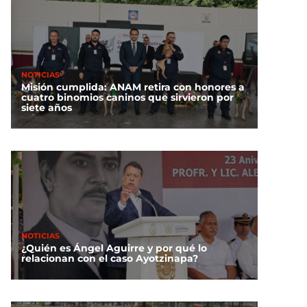
NOTICIAS
Misión cumplida: ANAM retira con honores a
cuatro binomios caninos que sirvieron por
siete años
NOTICIAS
¿Quién es Ángel Aguirre y por qué lo
relacionan con el caso Ayotzinapa?