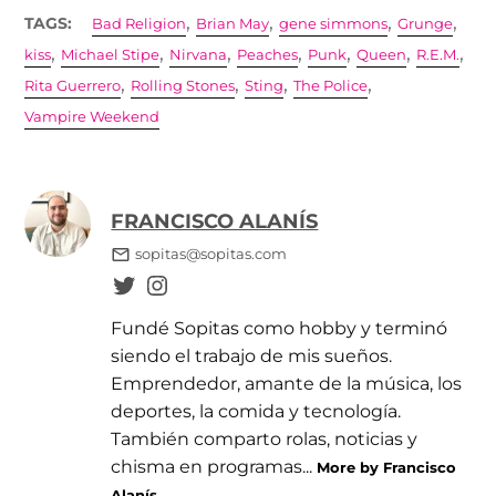
,
,
,
,
TAGS:
Bad Religion
Brian May
gene simmons
Grunge
,
,
,
,
,
,
,
kiss
Michael Stipe
Nirvana
Peaches
Punk
Queen
R.E.M.
,
,
,
,
Rita Guerrero
Rolling Stones
Sting
The Police
Vampire Weekend
FRANCISCO ALANÍS
sopitas@sopitas.com
Fundé Sopitas como hobby y terminó
siendo el trabajo de mis sueños.
Emprendedor, amante de la música, los
deportes, la comida y tecnología.
También comparto rolas, noticias y
chisma en programas...
More by Francisco
Alanís