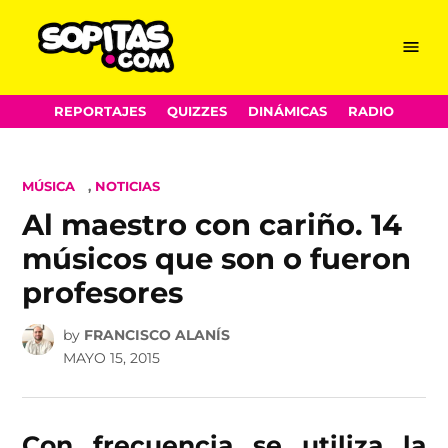
Menu
Sopitas.com
Skip
REPORTAJES
QUIZZES
DINÁMICAS
RADIO
to
content
POSTED
MÚSICA
,
NOTICIAS
IN
Al maestro con cariño. 14
músicos que son o fueron
profesores
by
FRANCISCO ALANÍS
MAYO 15, 2015
Con frecuencia se utiliza la