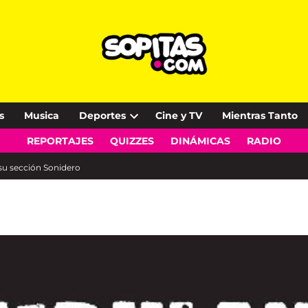
s
Musica
Deportes
Cine y TV
Mientras Tanto
Open
REPORTAJES
QUIZZES
DINÁMICAS
RADIO
dropdown
menu
su sección Sonidero