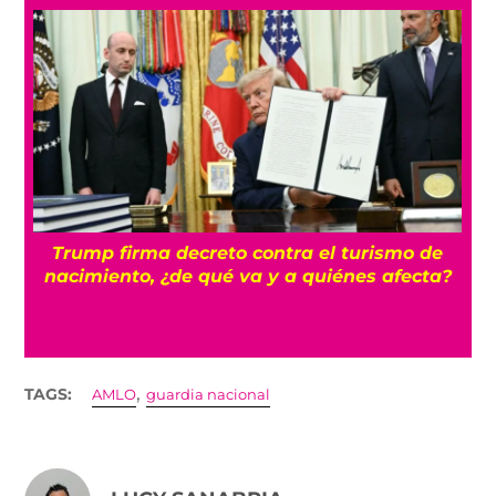
n
Trump firma decreto contra el turismo de
nacimiento, ¿de qué va y a quiénes afecta?
,
TAGS:
AMLO
guardia nacional