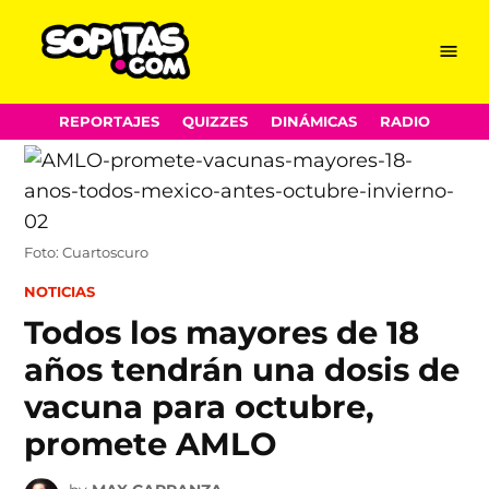
Menu
Sopitas.com
Skip
REPORTAJES
QUIZZES
DINÁMICAS
RADIO
to
content
Foto: Cuartoscuro
POSTED
NOTICIAS
IN
Todos los mayores de 18
años tendrán una dosis de
vacuna para octubre,
promete AMLO