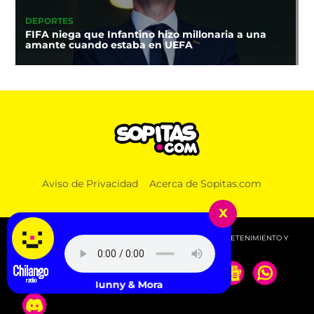
DEPORTES
FIFA niega que Infantino hizo millonaria a una
amante cuando estaba en UEFA
Aviso de Privacidad
Acerca de Sopitas.com
x
© 2026 SOPITAS.COM - MÚSICA, NOTICIAS, DEPORTES, ENTRETENIMIENTO Y
MÁS!.
Bad Bunny & Mora - HIBIKI