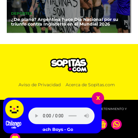
DEPORTES
¿De plano? Argentina hace Día Nacional por su
triunfo contra Inglaterra en el Mundial 2026
Aviso de Privacidad
Acerca de Sopitas.com
x
© 2026 SOPITAS.COM - MÚSICA, NOTICIAS, DEPORTES, ENTRETENIMIENTO Y
MÁS!.
The Beach Boys - Good Vibrations