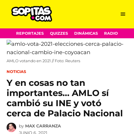
Menu
Sopitas.com
Skip
REPORTAJES
QUIZZES
DINÁMICAS
RADIO
to
content
AMLO votando en 2021 // Foto: Reuters
POSTED
NOTICIAS
IN
Y en cosas no tan
importantes… AMLO sí
cambió su INE y votó
cerca de Palacio Nacional
by
MAX CARRANZA
JUNIO 6, 2021