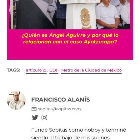
a
¿Quién es Ángel Aguirre y por qué lo
relacionan con el caso Ayotzinapa?
,
,
TAGS:
artículo 19
GDF
Metro de la Ciudad de México
FRANCISCO ALANÍS
sopitas@sopitas.com
Fundé Sopitas como hobby y terminó
siendo el trabajo de mis sueños.