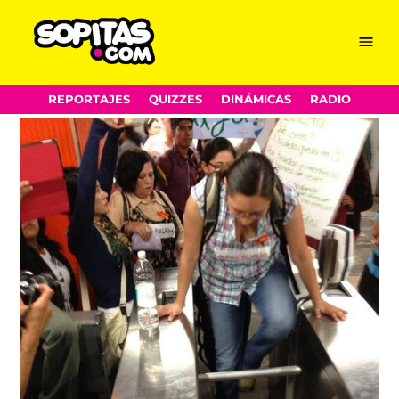
Menu
Sopitas.com
Skip
REPORTAJES
QUIZZES
DINÁMICAS
RADIO
to
content