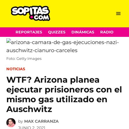
Menu
Sopitas.com
Skip
REPORTAJES
QUIZZES
DINÁMICAS
RADIO
to
content
Foto: Getty Images
POSTED
NOTICIAS
IN
WTF? Arizona planea
ejecutar prisioneros con el
mismo gas utilizado en
Auschwitz
by
MAX CARRANZA
JUNIO 2, 2021