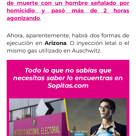
de muerte con un hombre señalado por
homicidio y pasó más de 2 horas
agonizando
.
Ahora, aparentemente, habrá dos formas de
ejecución en
Arizona
. O inyección letal o el
mismo gas utilizado en Auschwitz.
Todo lo que no sabías que
necesitas saber lo encuentras en
Sopitas.com