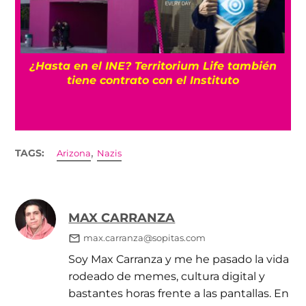
¿Hasta en el INE? Territorium Life también
tiene contrato con el Instituto
,
TAGS:
Arizona
Nazis
MAX CARRANZA
max.carranza@sopitas.com
Soy Max Carranza y me he pasado la vida
rodeado de memes, cultura digital y
bastantes horas frente a las pantallas. En