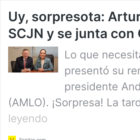
Uy, sorpresota: Artur
SCJN y se junta con
Lo que necesit
presentó su re
presidente An
(AMLO). ¡Sorpresa! La ta
Uy,
leyendo
sorpresota:
Arturo
Zaldívar
Sopitas.com
renuncia