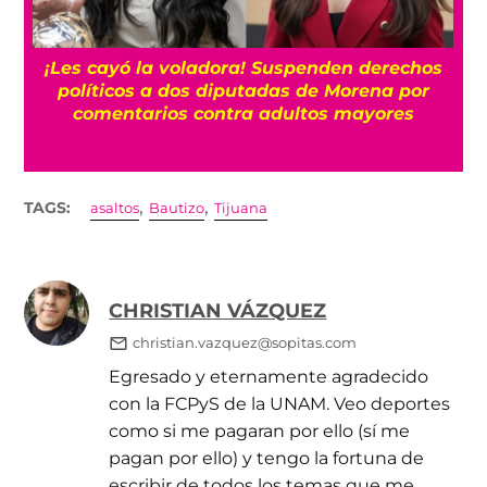
¡Les cayó la voladora! Suspenden derechos
políticos a dos diputadas de Morena por
comentarios contra adultos mayores
,
,
TAGS:
asaltos
Bautizo
Tijuana
CHRISTIAN VÁZQUEZ
christian.vazquez@sopitas.com
Egresado y eternamente agradecido
con la FCPyS de la UNAM. Veo deportes
como si me pagaran por ello (sí me
pagan por ello) y tengo la fortuna de
escribir de todos los temas que me