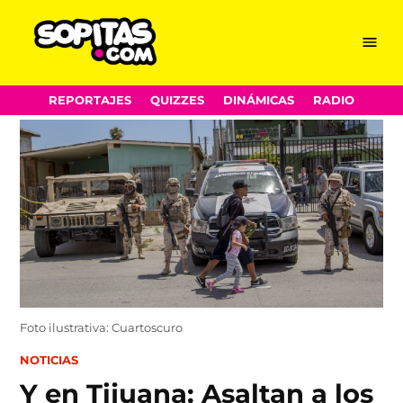
Menu
Sopitas.com
Skip
REPORTAJES
QUIZZES
DINÁMICAS
RADIO
to
content
Foto ilustrativa: Cuartoscuro
POSTED
NOTICIAS
IN
Y en Tijuana: Asaltan a los