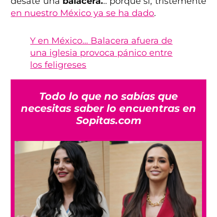
desate una
balacera.
.. porque sí, tristemente
en nuestro México ya se ha dado
.
Y en México… Balacera afuera de
una iglesia provoca pánico entre
los feligreses
Todo lo que no sabías que
necesitas saber lo encuentras en
Sopitas.com