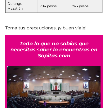
Durango-
784 pesos
743 pesos
Mazatlán
Toma tus precauciones, ¡y buen viaje!
Todo lo que no sabías que
necesitas saber lo encuentras en
Sopitas.com