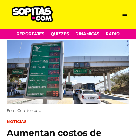
Menu
Sopitas.com
Skip
REPORTAJES
QUIZZES
DINÁMICAS
RADIO
to
content
Foto: Cuartoscuro
POSTED
NOTICIAS
IN
Aumentan costos de