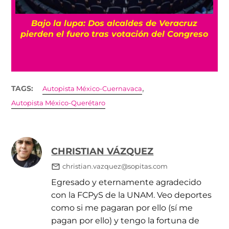
Bajo la lupa: Dos alcaldes de Veracruz
pierden el fuero tras votación del Congreso
,
TAGS:
Autopista México-Cuernavaca
Autopista México-Querétaro
CHRISTIAN VÁZQUEZ
christian.vazquez@sopitas.com
Egresado y eternamente agradecido
con la FCPyS de la UNAM. Veo deportes
como si me pagaran por ello (sí me
pagan por ello) y tengo la fortuna de