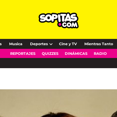
s
Musica
Deportes
Cine y TV
Mientras Tanto
Open
REPORTAJES
QUIZZES
DINÁMICAS
RADIO
dropdown
menu