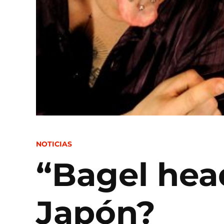
POSTED
NOTICIAS
IN
“Bagel hea
Japón?