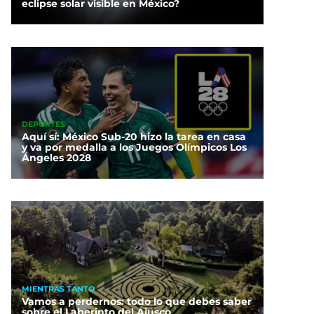
eclipse solar visible en México?
DEPORTES
Aquí sí: México Sub-20 hizo la tarea en casa
y va por medalla a los Juegos Olímpicos Los
Ángeles 2028
MIENTRAS TANTO
Vamos a perdernos: todo lo que debes saber
sobre el Laberinto del Ajusco