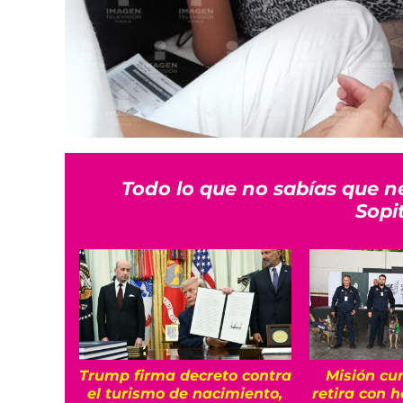
Todo lo que no sabías que n
Sopi
Trump firma decreto contra
Misión cu
el turismo de nacimiento,
retira con 