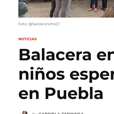
Foto: @SanJeronimoC1
POSTED
NOTICIAS
IN
Balacera e
niños espe
en Puebla