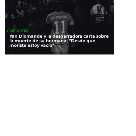
DEPORTES
Yan Diomande y la desgarradora carta sobre
la muerte de su hermana: “Desde que
moriste estoy vacío”
s, el primer lomito que
recibirá pensión