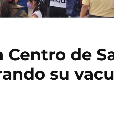
n Centro de S
rando su vac