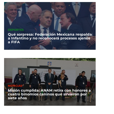
DEPORTES
Qué sorpresa: Federación Mexicana respalda
a Infantino y no reconocerá procesos ajenos
a FIFA
NOTICIAS
Misión cumplida: ANAM retira con honores a
cuatro binomios caninos que sirvieron por
siete años