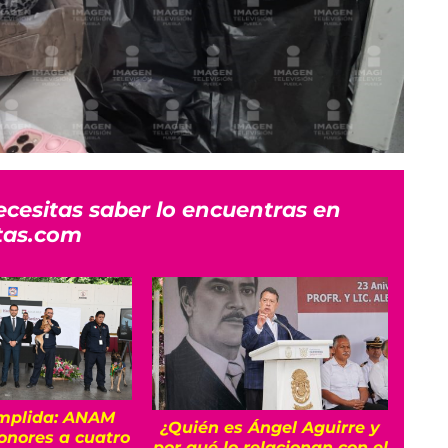
ecesitas saber lo encuentras en
tas.com
mplida: ANAM
Luca
¿Quién es Ángel Aguirre y
honores a cuatro
por qué lo relacionan con el