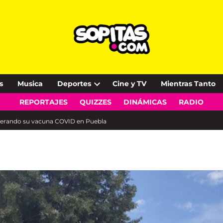
s
Musica
Deportes
Cine y TV
Mientras Tanto
Open
REPORTAJES
QUIZZES
DINÁMICAS
RADIO
dropdown
menu
sperando su vacuna COVID en Puebla