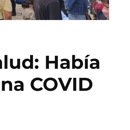
alud: Había
una COVID