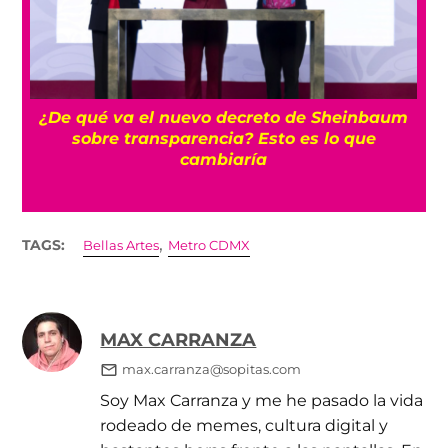
¿De qué va el nuevo decreto de Sheinbaum
sobre transparencia? Esto es lo que
cambiaría
,
TAGS:
Bellas Artes
Metro CDMX
MAX CARRANZA
max.carranza@sopitas.com
Soy Max Carranza y me he pasado la vida
rodeado de memes, cultura digital y