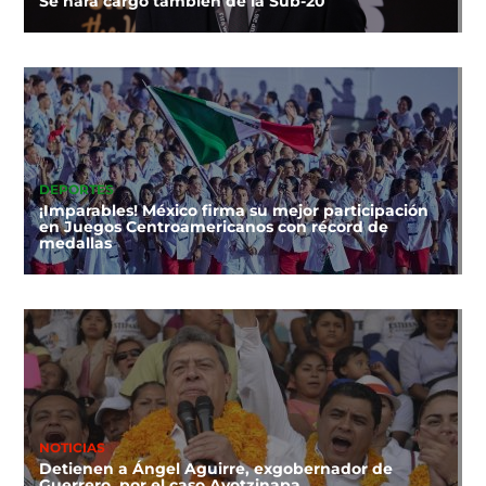
Se hará cargo también de la Sub-20
DEPORTES
¡Imparables! México firma su mejor participación
en Juegos Centroamericanos con récord de
medallas
NOTICIAS
Detienen a Ángel Aguirre, exgobernador de
Guerrero, por el caso Ayotzinapa