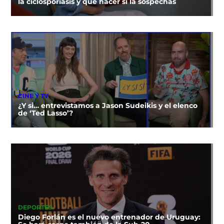
la ciclosporiasis y qué hacer si la sospechas
CINE Y TV
¿Y si… entrevistamos a Jason Sudeikis y el elenco
de ‘Ted Lasso’?
DEPORTES
Diego Forlán es el nuevo entrenador de Uruguay: