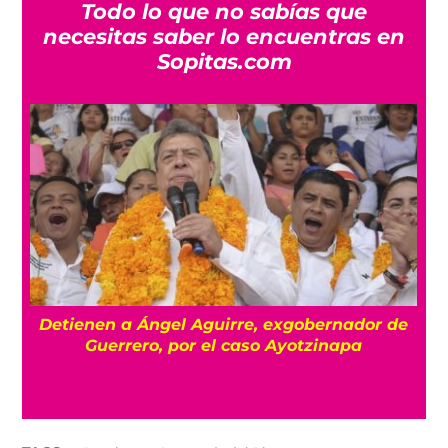
Todo lo que no sabías que
necesitas saber lo encuentras en
Sopitas.com
Detienen a Ángel Aguirre, exgobernador de
a
Guerrero, por el caso Ayotzinapa