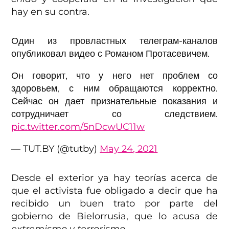
hay en su contra.
Один из провластных телеграм-каналов
опубликовал видео с Романом Протасевичем.
Он говорит, что у него нет проблем со
здоровьем, с ним обращаются корректно.
Сейчас он дает признательные показания и
сотрудничает со следствием.
pic.twitter.com/5nDcwUC11w
— TUT.BY (@tutby)
May 24, 2021
Desde el exterior ya hay teorías acerca de
que el activista fue obligado a decir que ha
recibido un buen trato por parte del
gobierno de Bielorrusia, que lo acusa de