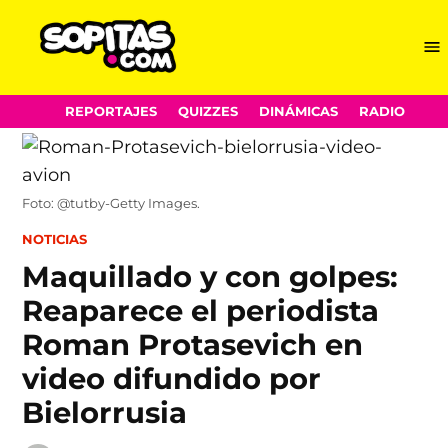
Me
Sopitas.com
Skip
REPORTAJES
QUIZZES
DINÁMICAS
RADIO
to
content
Foto: @tutby-Getty Images.
POSTED
NOTICIAS
IN
Maquillado y con golpes:
Reaparece el periodista
Roman Protasevich en
video difundido por
Bielorrusia