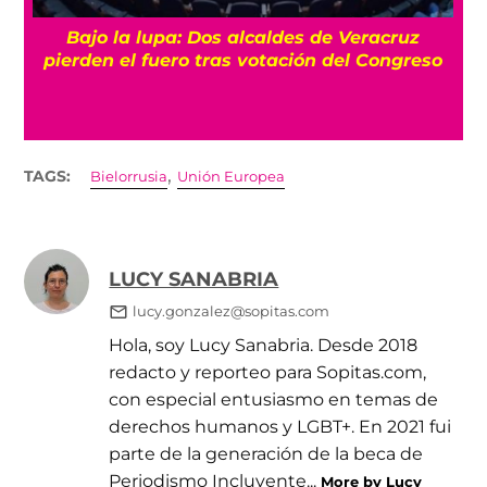
Bajo la lupa: Dos alcaldes de Veracruz
pierden el fuero tras votación del Congreso
,
TAGS:
Bielorrusia
Unión Europea
LUCY SANABRIA
lucy.gonzalez@sopitas.com
Hola, soy Lucy Sanabria. Desde 2018
redacto y reporteo para Sopitas.com,
con especial entusiasmo en temas de
derechos humanos y LGBT+. En 2021 fui
parte de la generación de la beca de
Periodismo Incluyente...
More by Lucy