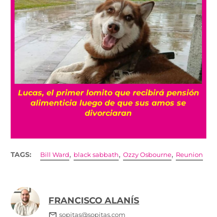
 pensión
¡Alizzz regresa a México! Entérate de to
os se
sobre su show
,
,
,
TAGS:
Bill Ward
black sabbath
Ozzy Osbourne
Reunion
FRANCISCO ALANÍS
sopitas@sopitas.com