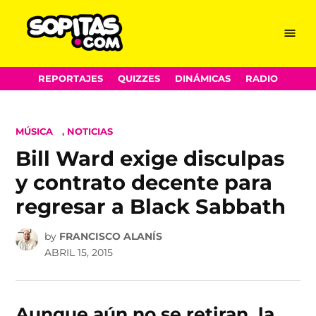
Menu
Sopitas.com
Skip
REPORTAJES
QUIZZES
DINÁMICAS
RADIO
to
content
POSTED
MÚSICA
,
NOTICIAS
IN
Bill Ward exige disculpas
y contrato decente para
regresar a Black Sabbath
by
FRANCISCO ALANÍS
ABRIL 15, 2015
Aunque aún no se retiran, la