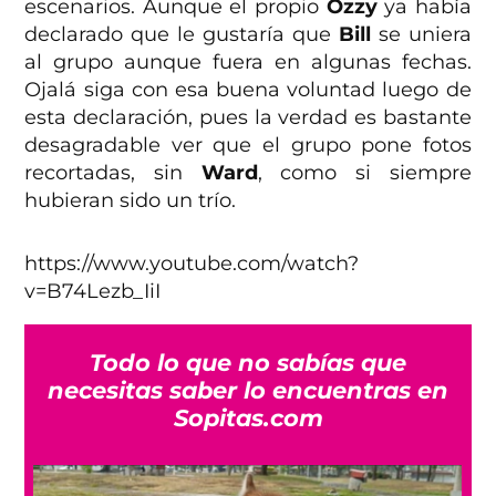
escenarios. Aunque el propio
Ozzy
ya había
declarado que le gustaría que
Bill
se uniera
al grupo aunque fuera en algunas fechas.
Ojalá siga con esa buena voluntad luego de
esta declaración, pues la verdad es bastante
desagradable ver que el grupo pone fotos
recortadas, sin
Ward
, como si siempre
hubieran sido un trío.
https://www.youtube.com/watch?
v=B74Lezb_IiI
Todo lo que no sabías que
necesitas saber lo encuentras en
Sopitas.com