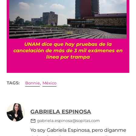
UNAM dice que hay pruebas de la
cancelación de más de 3 mil exámenes en
línea por trampa
,
TAGS:
Bonnie
México
GABRIELA ESPINOSA
gabriela.espinosa@sopitas.com
Yo soy Gabriela Espinosa, pero díganme