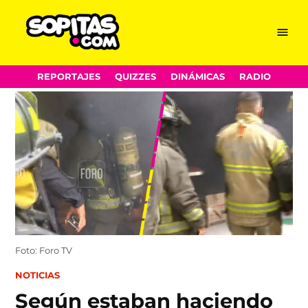
Menu
Sopitas.com
Skip
REPORTAJES
QUIZZES
DINÁMICAS
RADIO
to
content
Foto: Foro TV
POSTED
NOTICIAS
IN
Según estaban haciendo