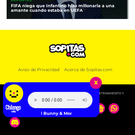
DEPORTES
FIFA niega que Infantino hizo millonaria a una
amante cuando estaba en UEFA
Aviso de Privacidad
Acerca de Sopitas.com
x
© 2026 SOPITAS.COM - MÚSICA, NOTICIAS, DEPORTES, ENTRETENIMIENTO Y
MÁS!.
Bad Bunny & Mora - HIBIKI