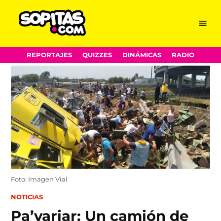
Menu
Sopitas.com
Skip
REPORTAJES
QUIZZES
DINÁMICAS
RADIO
to
content
Foto: Imagen Vial
POSTED
NOTICIAS
IN
Pa’variar: Un camión de