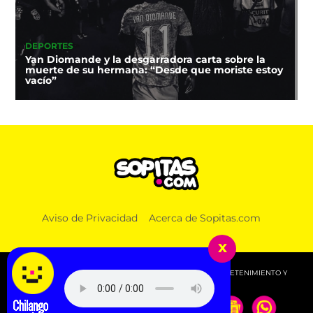
DEPORTES
Yan Diomande y la desgarradora carta sobre la
muerte de su hermana: “Desde que moriste estoy
vacío”
Aviso de Privacidad
Acerca de Sopitas.com
x
© 2026 SOPITAS.COM - MÚSICA, NOTICIAS, DEPORTES, ENTRETENIMIENTO Y
MÁS!.