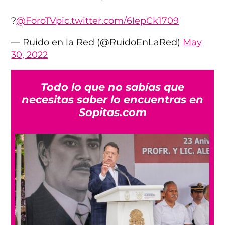
?
@ForoTV
pic.twitter.com/6IepCk1709
— Ruido en la Red (@RuidoEnLaRed)
May
30, 2022
Todo lo que no sabías que
necesitas saber lo encuentras en
Sopitas.com