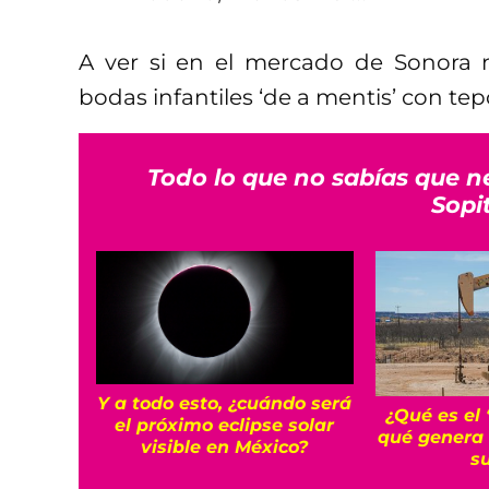
A ver si en el mercado de Sonora 
bodas infantiles ‘de a mentis’ con tepo
Todo lo que no sabías que n
Sopi
Y a todo esto, ¿cuándo será
¿Qué es el 
el próximo eclipse solar
qué genera
visible en México?
s