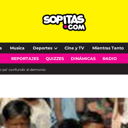
s
Musica
Deportes
Cine y TV
Mientras Tanto
Open
REPORTAJES
QUIZZES
DINÁMICAS
RADIO
dropdown
menu
ro pa’ confundir al demonio