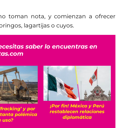
no toman nota, y comienzan a ofrecer
ringos, lagartijas o cuyos.
ecesitas saber lo encuentras en
tas.com
¡Por fin! México y Perú
Lo q
‘fracking’ y por
restablecen relaciones
e
 tanta polémica
diplomática
u uso?