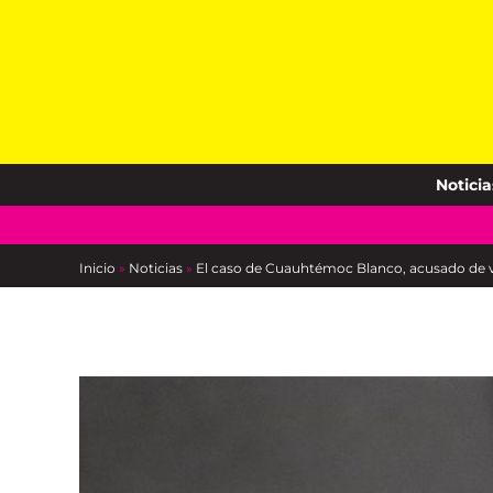
Skip
to
content
Noticia
Inicio
»
Noticias
»
El caso de Cuauhtémoc Blanco, acusado de v