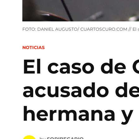
FOTO: DANIEL AUGUSTO/ CUARTOSCURO.COM // El caso
POSTED
NOTICIAS
IN
El caso de
acusado de
hermana y 