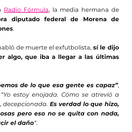
en
Radio Fórmula
, la media hermana de
ora diputado federal de Morena de
ones
.
habló de muerte el exfutbolista,
sí le dijo
r algo, que iba a llegar a las últimas
bemos de lo que esa gente es capaz”
,
:
“Yo estoy enojada. Cómo se atrevió a
a, decepcionada.
Es verdad lo que hizo,
osas pero eso no se quita con nada,
cir el daño
“
.