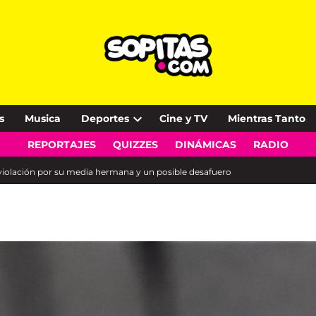
s
Musica
Deportes
Cine y TV
Mientras Tanto
Open
REPORTAJES
QUIZZES
DINÁMICAS
RADIO
dropdown
menu
iolación por su media hermana y un posible desafuero