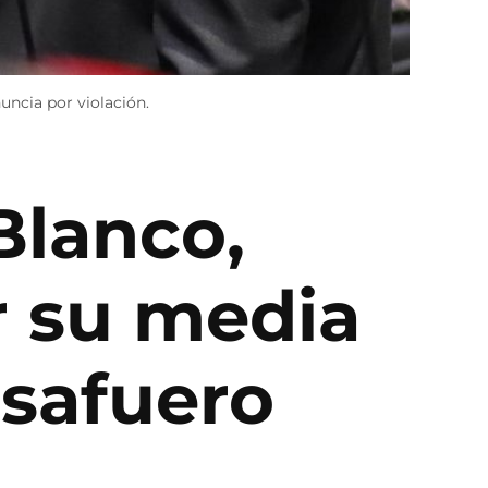
cia por violación.
Blanco,
r su media
esafuero