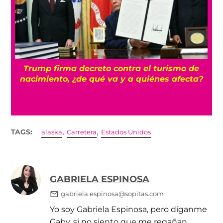
n
Trump firma decreto contra el turismo de
nacimiento, ¿de qué va y a quiénes afecta?
,
,
TAGS:
alaska
Carretera
Estados Unidos
GABRIELA ESPINOSA
gabriela.espinosa@sopitas.com
Yo soy Gabriela Espinosa, pero díganme
Gaby, si no siento que me regañan.