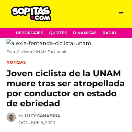
Menu
Sopitas.com
Skip
REPORTAJES
QUIZZES
DINÁMICAS
RADIO
to
content
Foto: Ciclismo UNAM Facebook.
POSTED
NOTICIAS
IN
Joven ciclista de la UNAM
muere tras ser atropellada
por conductor en estado
de ebriedad
by
LUCY SANABRIA
OCTUBRE 5, 2020