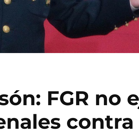
són: FGR no e
enales contra