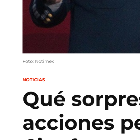
Foto: Notimex
POSTED
NOTICIAS
IN
Qué sorpre
acciones p