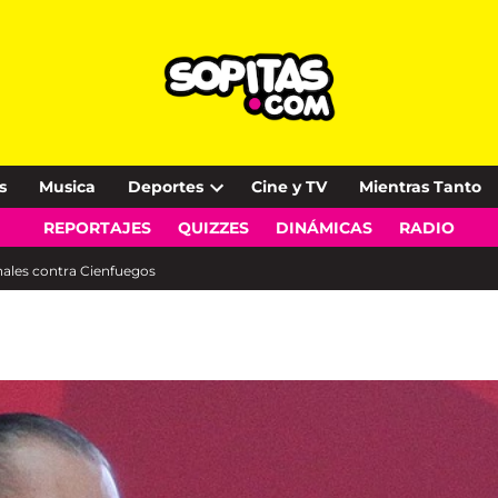
s
Musica
Deportes
Cine y TV
Mientras Tanto
Open
REPORTAJES
QUIZZES
DINÁMICAS
RADIO
dropdown
menu
nales contra Cienfuegos