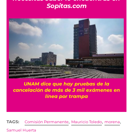
Sopitas.com
UNAM dice que hay pruebas de la
cancelación de más de 3 mil exámenes en
línea por trampa
,
,
,
TAGS:
Comisión Permanente
Mauricio Toledo
morena
Samuel Huerta