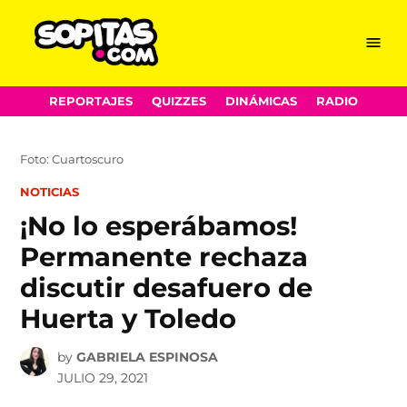
Menu
Sopitas.com
Skip
REPORTAJES
QUIZZES
DINÁMICAS
RADIO
to
content
Foto: Cuartoscuro
POSTED
NOTICIAS
IN
¡No lo esperábamos!
Permanente rechaza
discutir desafuero de
Huerta y Toledo
by
GABRIELA ESPINOSA
JULIO 29, 2021